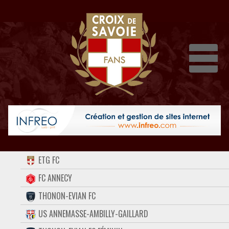
Dépli
ACCUEIL
ETG FC
FORUM
FC ANNECY
THONON-EVIAN FC
CONTACT
US ANNEMASSE-AMBILLY-GAILLARD
FACEBOOK