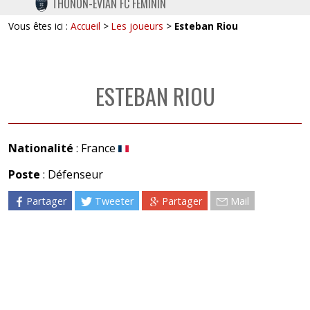
THONON-EVIAN FC FÉMININ
TWITTER
Vous êtes ici :
Accueil
>
Les joueurs
>
Esteban Riou
INSTAGRAM
ESTEBAN RIOU
Nationalité
: France
Poste
: Défenseur
Partager
Tweeter
Partager
Mail