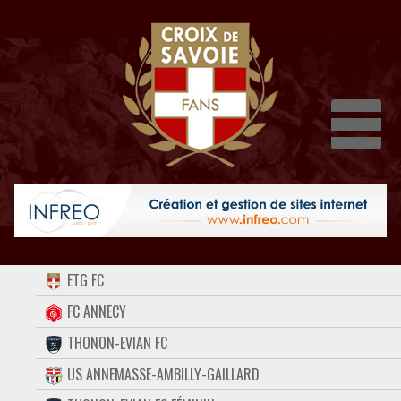
Dépli
ACCUEIL
ETG FC
FORUM
FC ANNECY
THONON-EVIAN FC
CONTACT
US ANNEMASSE-AMBILLY-GAILLARD
FACEBOOK