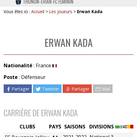
THONON-EVIAN FC FÉMININ
TWITTER
Vous êtes ici :
Accueil
>
Les joueurs
>
Erwan Kada
INSTAGRAM
ERWAN KADA
Nationalité
: France
Poste
: Défenseur
Partager
Tweeter
Partager
Mail
CARRIÈRE DE ERWAN KADA
CLUBS
PAYS
SAISONS
DIVISIONS
2021-2022
National 3