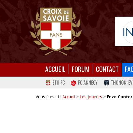
ACCUEIL
FORUM
CONTACT
FA
ETG FC
FC ANNECY
THONON-EV
Vous êtes ici :
Accueil
>
Les joueurs
>
Enzo Canter