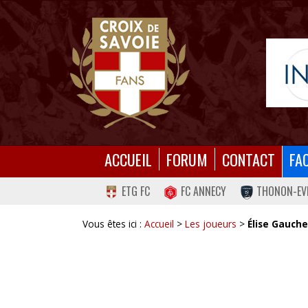
ACCUEIL
FORUM
CONTACT
FA
ETG FC
FC ANNECY
THONON-EV
Vous êtes ici :
Accueil
>
Les joueurs
>
Élise Gauche