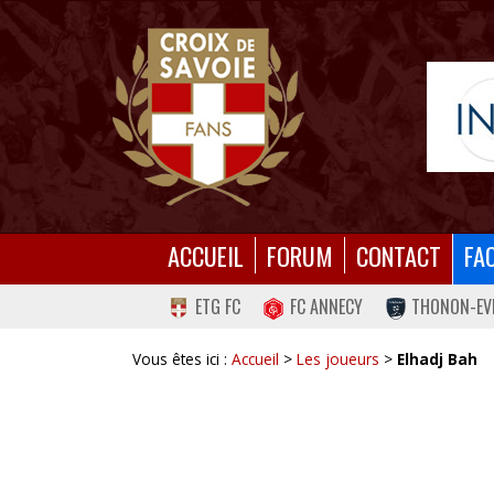
ACCUEIL
FORUM
CONTACT
FA
ETG FC
FC ANNECY
THONON-EV
Vous êtes ici :
Accueil
>
Les joueurs
>
Elhadj Bah