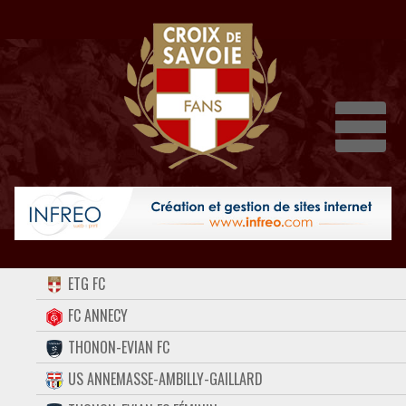
Dépli
ACCUEIL
ETG FC
FORUM
FC ANNECY
THONON-EVIAN FC
CONTACT
US ANNEMASSE-AMBILLY-GAILLARD
FACEBOOK