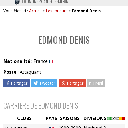
THONON-EVIAN FC FÉMININ
TWITTER
Vous êtes ici :
Accueil
>
Les joueurs
>
Edmond Denis
INSTAGRAM
EDMOND DENIS
Nationalité
: France
Poste
: Attaquant
Partager
Tweeter
Partager
Mail
CARRIÈRE DE EDMOND DENIS
CLUBS
PAYS
SAISONS
DIVISIONS
1999-2000
National 3