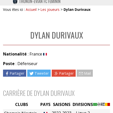
THONON-EVIAN FC FÉMININ
TWITTER
Vous êtes ici :
Accueil
>
Les joueurs
>
Dylan Durivaux
INSTAGRAM
DYLAN DURIVAUX
Nationalité
: France
Poste
: Défenseur
Partager
Tweeter
Partager
Mail
CARRIÈRE DE DYLAN DURIVAUX
CLUBS
PAYS
SAISONS
DIVISIONS
2022-2023
Ligue 2