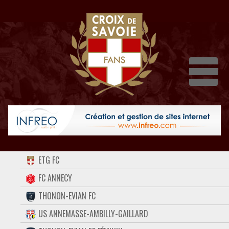
Dépli
ACCUEIL
ETG FC
FORUM
FC ANNECY
THONON-EVIAN FC
CONTACT
US ANNEMASSE-AMBILLY-GAILLARD
FACEBOOK