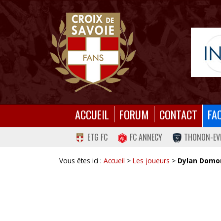
ACCUEIL
FORUM
CONTACT
FA
ETG FC
FC ANNECY
THONON-EV
Vous êtes ici :
Accueil
>
Les joueurs
>
Dylan Domo