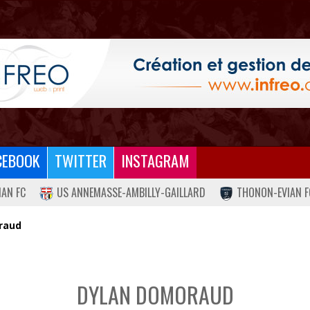
CEBOOK
TWITTER
INSTAGRAM
IAN FC
US ANNEMASSE-AMBILLY-GAILLARD
THONON-EVIAN F
raud
DYLAN DOMORAUD