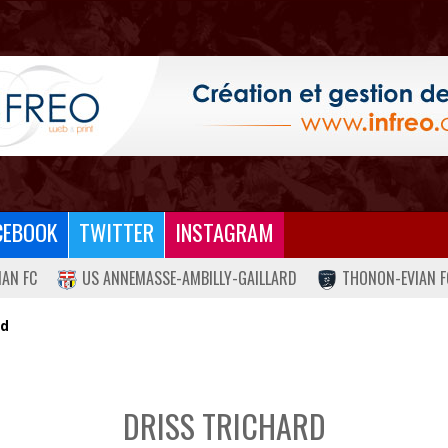
CEBOOK
TWITTER
INSTAGRAM
IAN FC
US ANNEMASSE-AMBILLY-GAILLARD
THONON-EVIAN F
rd
DRISS TRICHARD