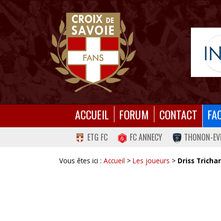
ACCUEIL
FORUM
CONTACT
FA
ETG FC
FC ANNECY
THONON-EV
Vous êtes ici :
Accueil
>
Les joueurs
>
Driss Tricha