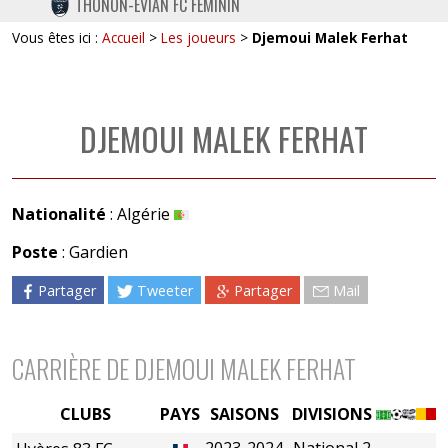
THONON-EVIAN FC FÉMININ
TWITTER
Vous êtes ici :
Accueil
>
Les joueurs
>
Djemoui Malek Ferhat
INSTAGRAM
DJEMOUI MALEK FERHAT
Nationalité
: Algérie
Poste
: Gardien
Partager
Tweeter
Partager
Mail
CARRIÈRE DE DJEMOUI MALEK FERHAT
CLUBS
PAYS
SAISONS
DIVISIONS
2023-2024
National 2