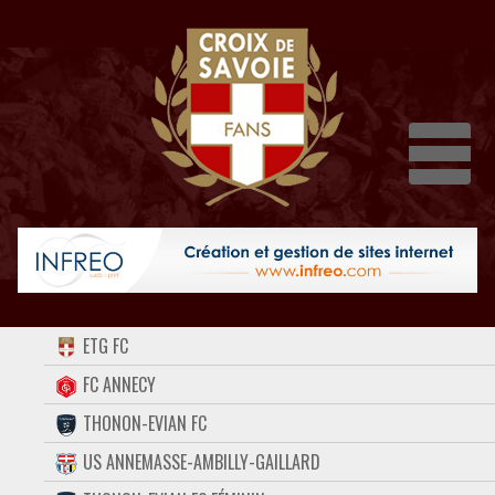
Dépli
ACCUEIL
ETG FC
FORUM
FC ANNECY
THONON-EVIAN FC
CONTACT
US ANNEMASSE-AMBILLY-GAILLARD
FACEBOOK