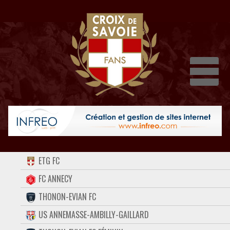
Dépli
ACCUEIL
ETG FC
FORUM
FC ANNECY
THONON-EVIAN FC
CONTACT
US ANNEMASSE-AMBILLY-GAILLARD
FACEBOOK