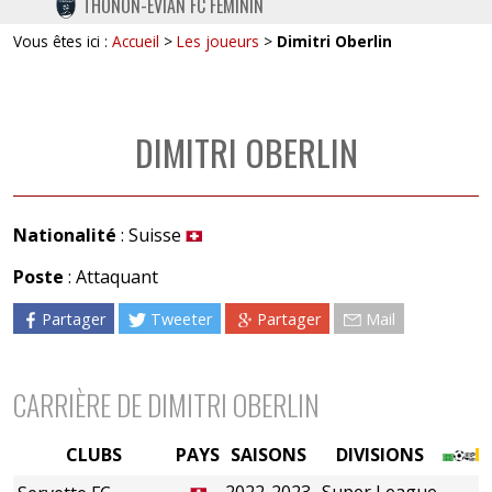
THONON-EVIAN FC FÉMININ
TWITTER
Vous êtes ici :
Accueil
>
Les joueurs
>
Dimitri Oberlin
INSTAGRAM
DIMITRI OBERLIN
Nationalité
: Suisse
Poste
: Attaquant
Partager
Tweeter
Partager
Mail
CARRIÈRE DE DIMITRI OBERLIN
CLUBS
PAYS
SAISONS
DIVISIONS
2022-2023
Super League