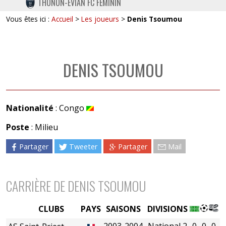
THONON-EVIAN FC FÉMININ
TWITTER
Vous êtes ici :
Accueil
>
Les joueurs
>
Denis Tsoumou
INSTAGRAM
DENIS TSOUMOU
Nationalité
: Congo
Poste
: Milieu
Partager
Tweeter
Partager
Mail
CARRIÈRE DE DENIS TSOUMOU
CLUBS
PAYS
SAISONS
DIVISIONS
2003-2004
National 2
0
0
0
0