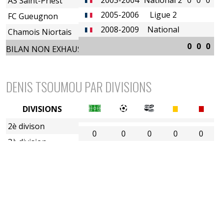
AS Saint-Priest
2005-2006
Ligue 2
FC Gueugnon
2008-2009
National
Chamois Niortais
0
0
0
0
BILAN NON EXHAUSTIF
DENIS TSOUMOU PAR DIVISIONS
DIVISIONS
2è divison
0
0
0
0
0
3è division
4è division