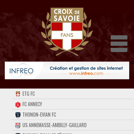
Dépli
ACCUEIL
ETG FC
FORUM
FC ANNECY
THONON-EVIAN FC
CONTACT
US ANNEMASSE-AMBILLY-GAILLARD
FACEBOOK