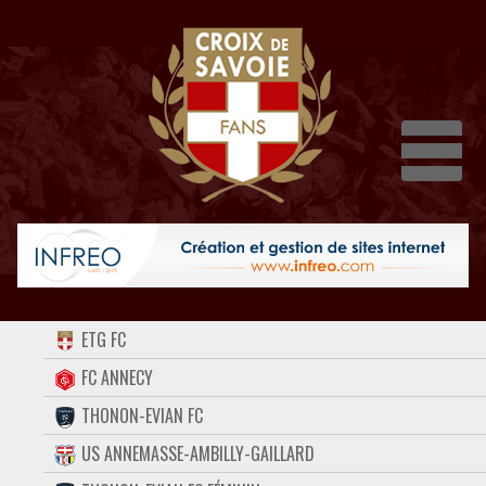
Dépli
ACCUEIL
ETG FC
FORUM
FC ANNECY
THONON-EVIAN FC
CONTACT
US ANNEMASSE-AMBILLY-GAILLARD
FACEBOOK