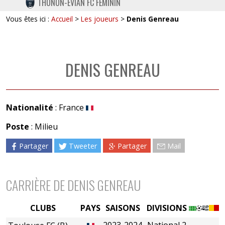
THONON-EVIAN FC FÉMININ
TWITTER
Vous êtes ici :
Accueil
>
Les joueurs
>
Denis Genreau
INSTAGRAM
DENIS GENREAU
Nationalité
: France
Poste
: Milieu
Partager
Tweeter
Partager
Mail
CARRIÈRE DE DENIS GENREAU
CLUBS
PAYS
SAISONS
DIVISIONS
2023-2024
National 2