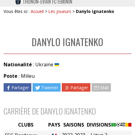
THONON-EVIAN FC FÉMININ
TWITTER
Vous êtes ici :
Accueil
>
Les joueurs
>
Danylo Ignatenko
INSTAGRAM
DANYLO IGNATENKO
Nationalité
: Ukraine
Poste
: Milieu
Partager
Tweeter
Partager
Mail
CARRIÈRE DE DANYLO IGNATENKO
CLUBS
PAYS
SAISONS
DIVISIONS
2022-2023
Ligue 2