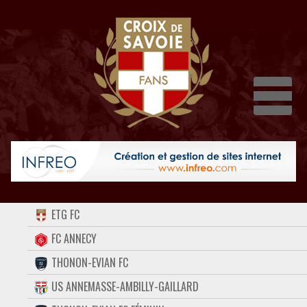
Dépli
ACCUEIL
ETG FC
FORUM
FC ANNECY
THONON-EVIAN FC
CONTACT
US ANNEMASSE-AMBILLY-GAILLARD
FACEBOOK