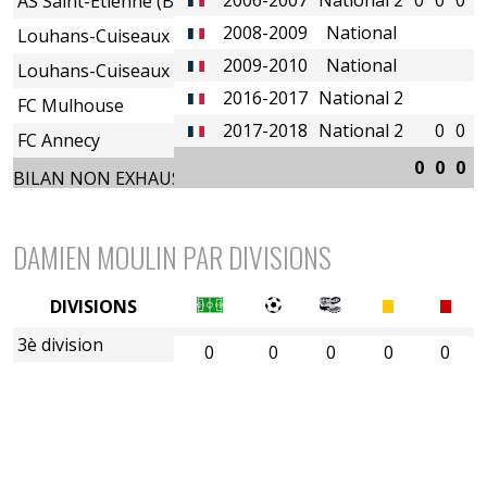
AS Saint-Etienne (B)
2008-2009
National
Louhans-Cuiseaux FC
2009-2010
National
Louhans-Cuiseaux FC
2016-2017
National 2
FC Mulhouse
2017-2018
National 2
0
0
FC Annecy
0
0
0
0
BILAN NON EXHAUSTIF
DAMIEN MOULIN PAR DIVISIONS
DIVISIONS
3è division
0
0
0
0
0
4è division