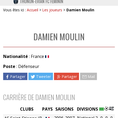
THONON-EVIAN FC FÉMININ
TWITTER
Vous êtes ici :
Accueil
>
Les joueurs
>
Damien Moulin
INSTAGRAM
DAMIEN MOULIN
Nationalité
: France
Poste
: Défenseur
Partager
Tweeter
Partager
Mail
CARRIÈRE DE DAMIEN MOULIN
CLUBS
PAYS
SAISONS
DIVISIONS
2006-2007
National 2
0
0
0
0