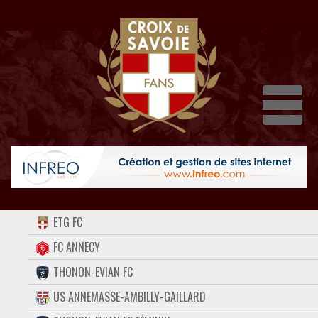
Dépli
ACCUEIL
ETG FC
FORUM
FC ANNECY
THONON-EVIAN FC
CONTACT
US ANNEMASSE-AMBILLY-GAILLARD
FACEBOOK