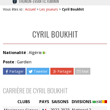
THONON-EVIAN FC FÉMININ
TWITTER
Vous êtes ici :
Accueil
>
Les joueurs
>
Cyril Boukhit
INSTAGRAM
CYRIL BOUKHIT
Nationalité
: Algérie
Poste
: Gardien
Partager
Tweeter
Partager
Mail
CARRIÈRE DE CYRIL BOUKHIT
CLUBS
PAYS
SAISONS
DIVISIONS
2022-2023
National 2