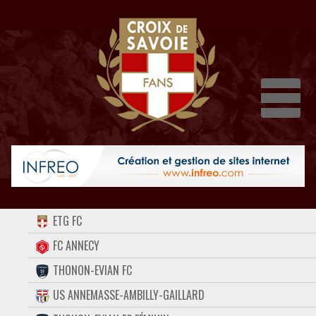
Dépli
ACCUEIL
ETG FC
FORUM
FC ANNECY
THONON-EVIAN FC
CONTACT
US ANNEMASSE-AMBILLY-GAILLARD
FACEBOOK