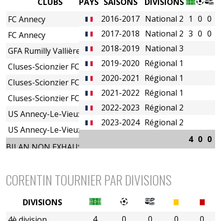
CLUBS
PAYS
SAISONS
DIVISIONS
2016-2017
National 2
1
0
0
FC Annecy
2017-2018
National 2
3
0
0
FC Annecy
2018-2019
National 3
GFA Rumilly Vallières
2019-2020
Régional 1
Cluses-Scionzier FC
2020-2021
Régional 1
Cluses-Scionzier FC
2021-2022
Régional 1
Cluses-Scionzier FC
2022-2023
Régional 2
US Annecy-Le-Vieux
2023-2024
Régional 2
US Annecy-Le-Vieux
4
0
0
BILAN NON EXHAUSTIF
CORENTIN TOURNIER PAR DIVISIONS
DIVISIONS
4
0
0
0
0
4è division