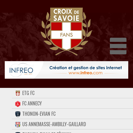
Dépli
ACCUEIL
ETG FC
FORUM
FC ANNECY
THONON-EVIAN FC
CONTACT
US ANNEMASSE-AMBILLY-GAILLARD
FACEBOOK