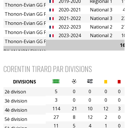
2019-2020
Régional 1
11
Thonon-Evian GG FC
2020-2021
National 3
4
Thonon-Evian GG FC
2021-2022
National 3
23
Thonon-Evian GG FC
2022-2023
National 2
27
Thonon-Evian GG FC
2023-2024
National 2
10
Thonon-Evian GG FC
160
BILAN NON EXHAUSTIF
CORENTIN TIRARD PAR DIVISIONS
DIVISIONS
5
0
0
0
0
2è divison
3
0
0
0
0
3è division
114
21
10
12
3
4è division
27
8
12
2
0
5è division
11
5
4
1
0