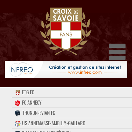
Dépli
ACCUEIL
ETG FC
FORUM
FC ANNECY
THONON-EVIAN FC
CONTACT
US ANNEMASSE-AMBILLY-GAILLARD
FACEBOOK