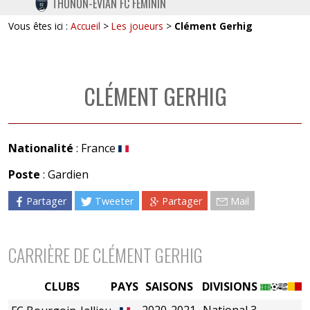
THONON-EVIAN FC FÉMININ
TWITTER
Vous êtes ici :
Accueil
>
Les joueurs
>
Clément Gerhig
INSTAGRAM
CLÉMENT GERHIG
Nationalité
: France
Poste
: Gardien
Partager
Tweeter
Partager
Mail
CARRIÈRE DE CLÉMENT GERHIG
CLUBS
PAYS
SAISONS
DIVISIONS
2020-2021
National 3