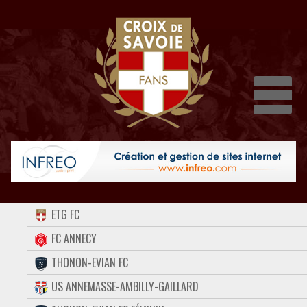
Dépli
ACCUEIL
ETG FC
FORUM
FC ANNECY
THONON-EVIAN FC
CONTACT
US ANNEMASSE-AMBILLY-GAILLARD
FACEBOOK