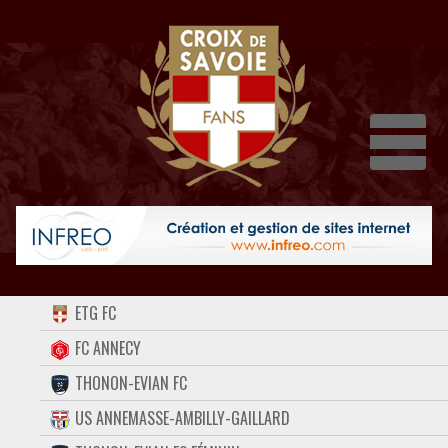
Dépli
ACCUEIL
ETG FC
FORUM
FC ANNECY
THONON-EVIAN FC
CONTACT
US ANNEMASSE-AMBILLY-GAILLARD
FACEBOOK