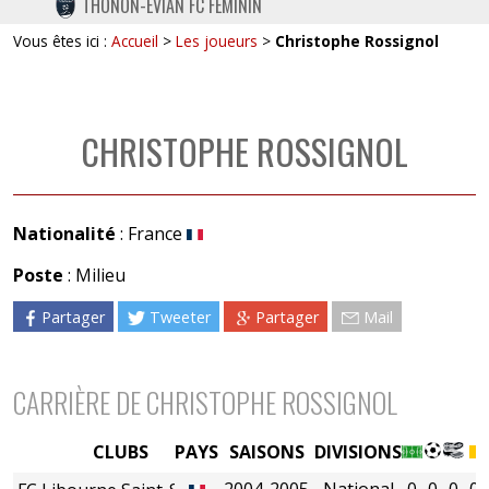
THONON-EVIAN FC FÉMININ
TWITTER
Vous êtes ici :
Accueil
>
Les joueurs
>
Christophe Rossignol
INSTAGRAM
CHRISTOPHE ROSSIGNOL
Nationalité
: France
Poste
: Milieu
Partager
Tweeter
Partager
Mail
CARRIÈRE DE CHRISTOPHE ROSSIGNOL
CLUBS
PAYS
SAISONS
DIVISIONS
2004-2005
National
0
0
0
0