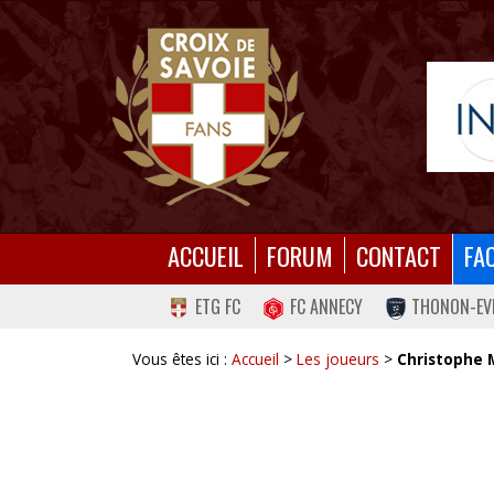
ACCUEIL
FORUM
CONTACT
FA
ETG FC
FC ANNECY
THONON-EV
Vous êtes ici :
Accueil
>
Les joueurs
>
Christophe 