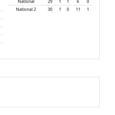
National
29
1
1
6
0
National 2
30
1
0
11
1