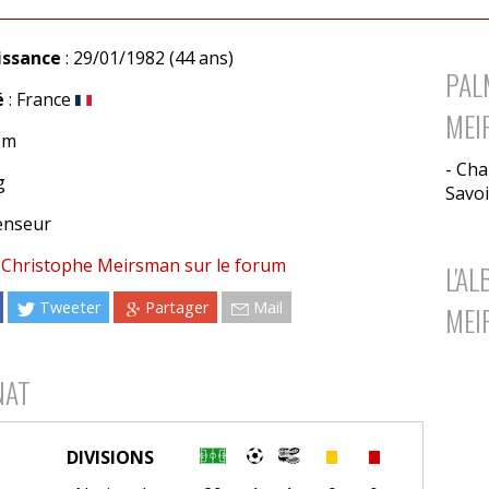
issance
: 29/01/1982 (44 ans)
PAL
é
: France
MEI
2 m
- Cha
g
Savoi
enseur
 Christophe Meirsman sur le forum
L'A
Tweeter
Partager
Mail
MEI
NAT
DIVISIONS