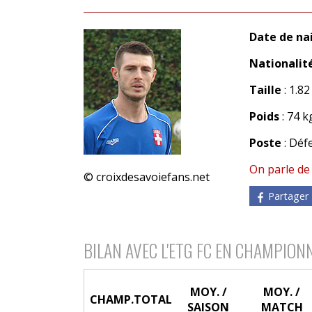
Date de na
Nationalit
Taille
: 1.8
Poids
: 74 k
Poste
: Déf
On parle de
© croixdesavoiefans.net
Partager
BILAN AVEC L'ETG FC EN CHAMPION
MOY. /
MOY. /
CHAMP.
TOTAL
SAISON
MATCH