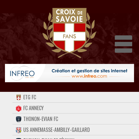
Dépli
ACCUEIL
ETG FC
FORUM
FC ANNECY
THONON-EVIAN FC
CONTACT
US ANNEMASSE-AMBILLY-GAILLARD
FACEBOOK