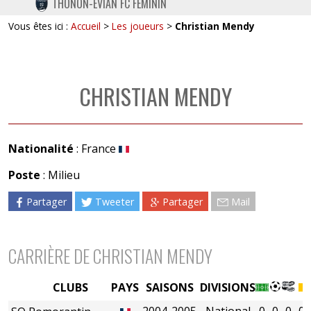
THONON-EVIAN FC FÉMININ
TWITTER
Vous êtes ici :
Accueil
>
Les joueurs
>
Christian Mendy
INSTAGRAM
CHRISTIAN MENDY
Nationalité
: France
Poste
: Milieu
Partager
Tweeter
Partager
Mail
CARRIÈRE DE CHRISTIAN MENDY
CLUBS
PAYS
SAISONS
DIVISIONS
2004-2005
National
0
0
0
0