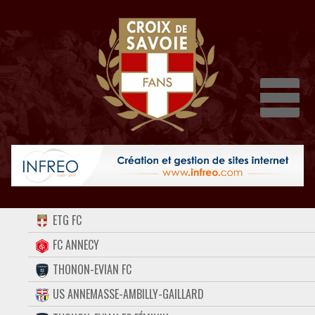
Dépli
ACCUEIL
ETG FC
FORUM
FC ANNECY
THONON-EVIAN FC
CONTACT
US ANNEMASSE-AMBILLY-GAILLARD
FACEBOOK