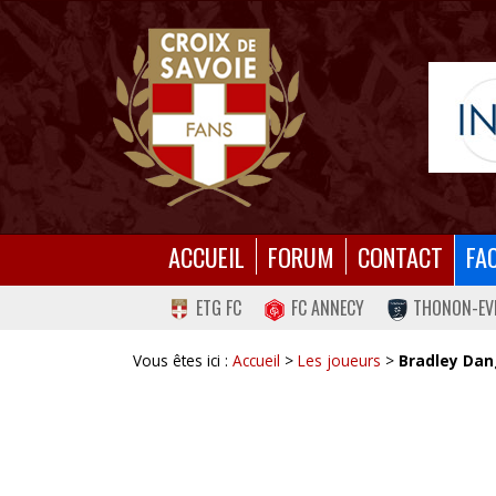
ACCUEIL
FORUM
CONTACT
FA
ETG FC
FC ANNECY
THONON-EV
Vous êtes ici :
Accueil
>
Les joueurs
>
Bradley Dan