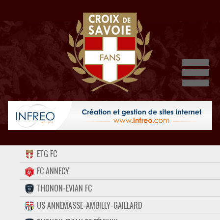
Dépli
ACCUEIL
ETG FC
FORUM
FC ANNECY
THONON-EVIAN FC
CONTACT
US ANNEMASSE-AMBILLY-GAILLARD
FACEBOOK