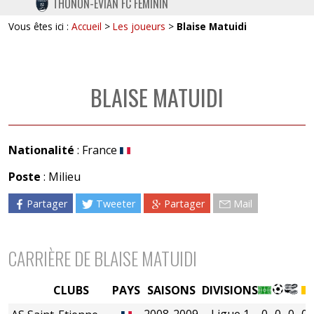
THONON-EVIAN FC FÉMININ
TWITTER
Vous êtes ici :
Accueil
>
Les joueurs
>
Blaise Matuidi
INSTAGRAM
BLAISE MATUIDI
Nationalité
: France
Poste
: Milieu
Partager
Tweeter
Partager
Mail
CARRIÈRE DE BLAISE MATUIDI
CLUBS
PAYS
SAISONS
DIVISIONS
2008-2009
Ligue 1
0
0
0
0