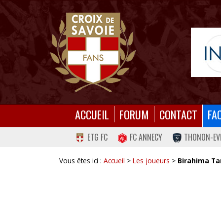
ACCUEIL
FORUM
CONTACT
FA
ETG FC
FC ANNECY
THONON-EV
Vous êtes ici :
Accueil
>
Les joueurs
>
Birahima Ta