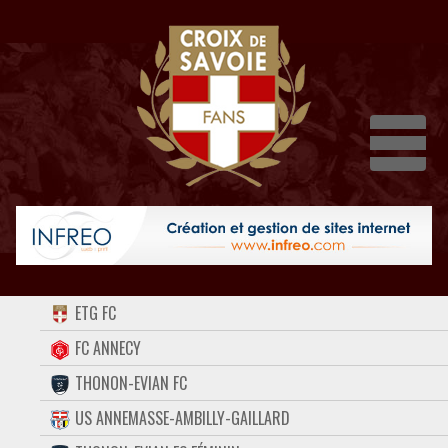
Dépli
ACCUEIL
ETG FC
FORUM
FC ANNECY
THONON-EVIAN FC
CONTACT
US ANNEMASSE-AMBILLY-GAILLARD
FACEBOOK