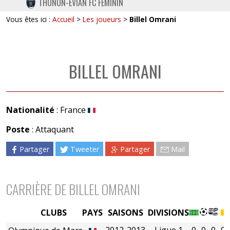
THONON-EVIAN FC FÉMININ
TWITTER
Vous êtes ici :
Accueil
>
Les joueurs
>
Billel Omrani
INSTAGRAM
BILLEL OMRANI
Nationalité
: France
Poste
: Attaquant
Partager
Tweeter
Partager
Mail
CARRIÈRE DE BILLEL OMRANI
CLUBS
PAYS
SAISONS
DIVISIONS
2012-2013
Ligue 1
0
0
0
0