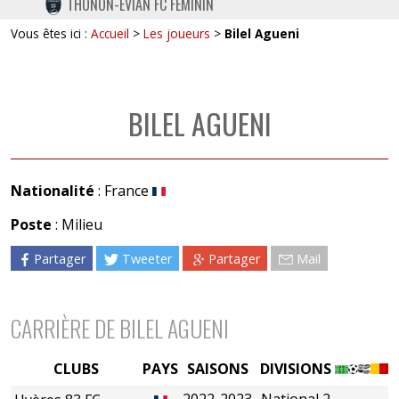
THONON-EVIAN FC FÉMININ
TWITTER
Vous êtes ici :
Accueil
>
Les joueurs
>
Bilel Agueni
INSTAGRAM
BILEL AGUENI
Nationalité
: France
Poste
: Milieu
Partager
Tweeter
Partager
Mail
CARRIÈRE DE BILEL AGUENI
CLUBS
PAYS
SAISONS
DIVISIONS
2022-2023
National 2