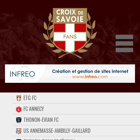
Dépli
ACCUEIL
ETG FC
FORUM
FC ANNECY
THONON-EVIAN FC
CONTACT
US ANNEMASSE-AMBILLY-GAILLARD
FACEBOOK