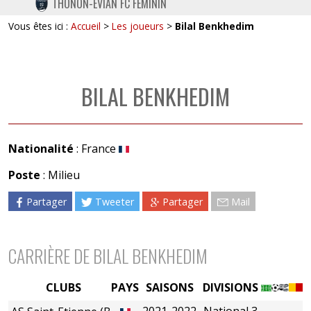
THONON-EVIAN FC FÉMININ
TWITTER
Vous êtes ici :
Accueil
>
Les joueurs
>
Bilal Benkhedim
INSTAGRAM
BILAL BENKHEDIM
Nationalité
: France
Poste
: Milieu
Partager
Tweeter
Partager
Mail
CARRIÈRE DE BILAL BENKHEDIM
CLUBS
PAYS
SAISONS
DIVISIONS
2021-2022
National 3