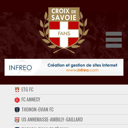
Dépli
ACCUEIL
ETG FC
FORUM
FC ANNECY
THONON-EVIAN FC
CONTACT
US ANNEMASSE-AMBILLY-GAILLARD
FACEBOOK