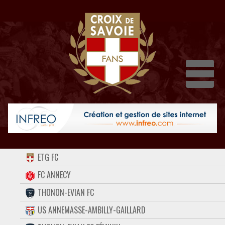
Dépli
ACCUEIL
ETG FC
FORUM
FC ANNECY
THONON-EVIAN FC
CONTACT
US ANNEMASSE-AMBILLY-GAILLARD
FACEBOOK