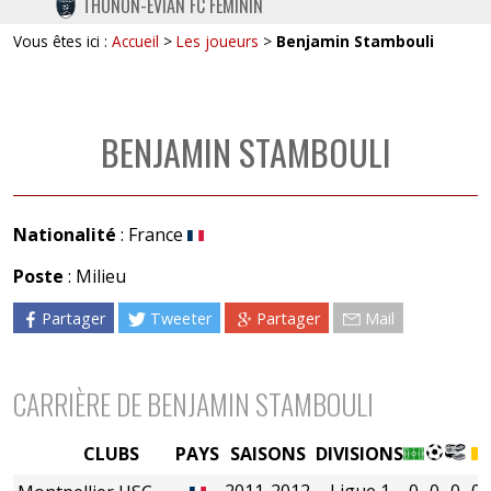
THONON-EVIAN FC FÉMININ
TWITTER
Vous êtes ici :
Accueil
>
Les joueurs
>
Benjamin Stambouli
INSTAGRAM
BENJAMIN STAMBOULI
Nationalité
: France
Poste
: Milieu
Partager
Tweeter
Partager
Mail
CARRIÈRE DE BENJAMIN STAMBOULI
CLUBS
PAYS
SAISONS
DIVISIONS
2011-2012
Ligue 1
0
0
0
0