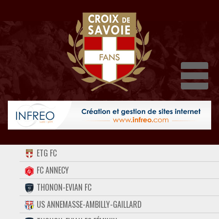
Dépli
ACCUEIL
ETG FC
FORUM
FC ANNECY
THONON-EVIAN FC
CONTACT
US ANNEMASSE-AMBILLY-GAILLARD
FACEBOOK