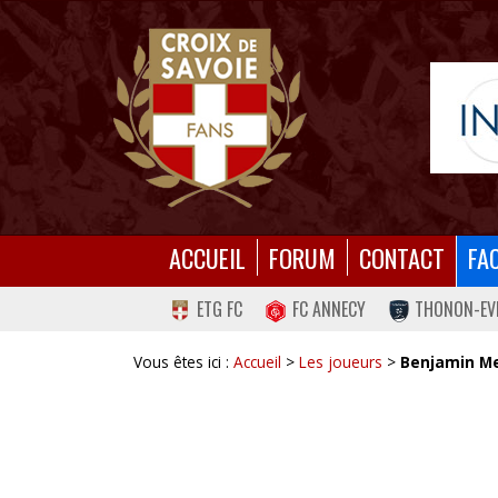
ACCUEIL
FORUM
CONTACT
FA
ETG FC
FC ANNECY
THONON-EV
Vous êtes ici :
Accueil
>
Les joueurs
>
Benjamin M