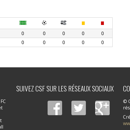
0
0
0
0
0
0
0
0
0
0
SUIVEZ CSF SUR LES RÉSEAUX SOCIAUX
CO
 FC
© C
et
ré
Cré
t
ww
ll