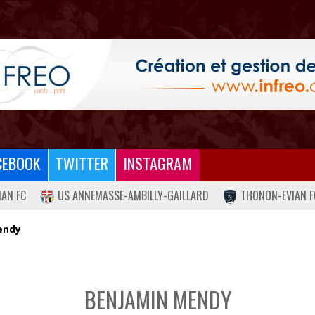
CEBOOK
TWITTER
INSTAGRAM
IAN FC
US ANNEMASSE-AMBILLY-GAILLARD
THONON-EVIAN F
endy
BENJAMIN MENDY