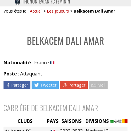
THONON-EVIAN FC FÉMININ
TWITTER
Vous êtes ici :
Accueil
>
Les joueurs
>
Belkacem Dali Amar
INSTAGRAM
BELKACEM DALI AMAR
Nationalité
: France
Poste
: Attaquant
Partager
Tweeter
Partager
Mail
CARRIÈRE DE BELKACEM DALI AMAR
CLUBS
PAYS
SAISONS
DIVISIONS
2022-2023
National 2