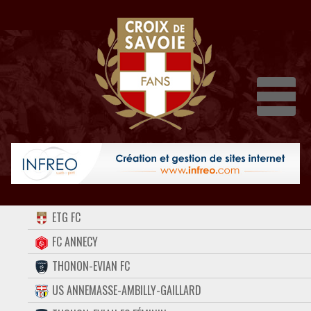
Dépli
ACCUEIL
ETG FC
FORUM
FC ANNECY
THONON-EVIAN FC
CONTACT
US ANNEMASSE-AMBILLY-GAILLARD
FACEBOOK