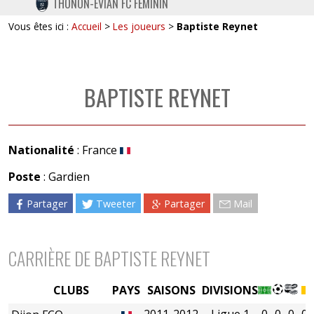
THONON-EVIAN FC FÉMININ
TWITTER
Vous êtes ici :
Accueil
>
Les joueurs
>
Baptiste Reynet
INSTAGRAM
BAPTISTE REYNET
Nationalité
: France
Poste
: Gardien
Partager
Tweeter
Partager
Mail
CARRIÈRE DE BAPTISTE REYNET
CLUBS
PAYS
SAISONS
DIVISIONS
2011-2012
Ligue 1
0
0
0
0