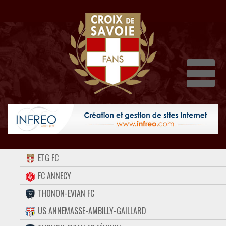
Dépli
ACCUEIL
ETG FC
FORUM
FC ANNECY
THONON-EVIAN FC
CONTACT
US ANNEMASSE-AMBILLY-GAILLARD
FACEBOOK