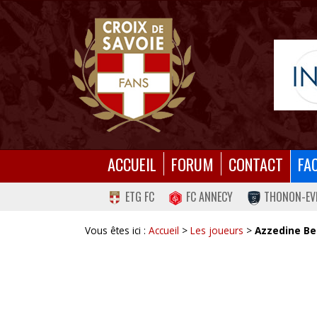
ACCUEIL
FORUM
CONTACT
FA
ETG FC
FC ANNECY
THONON-EV
Vous êtes ici :
Accueil
>
Les joueurs
>
Azzedine B