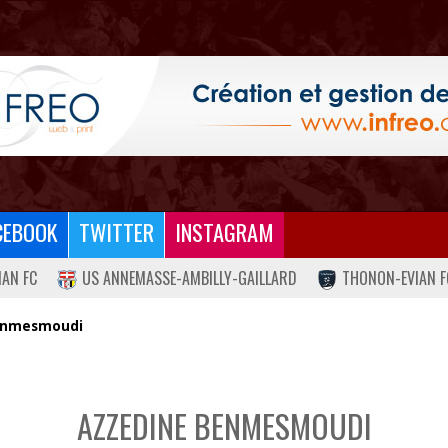
CEBOOK
TWITTER
INSTAGRAM
IAN FC
US ANNEMASSE-AMBILLY-GAILLARD
THONON-EVIAN F
enmesmoudi
AZZEDINE BENMESMOUDI