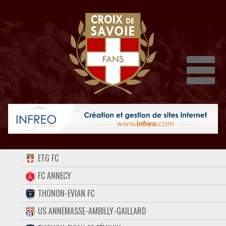
Dépli
ACCUEIL
ETG FC
FORUM
FC ANNECY
THONON-EVIAN FC
CONTACT
US ANNEMASSE-AMBILLY-GAILLARD
FACEBOOK