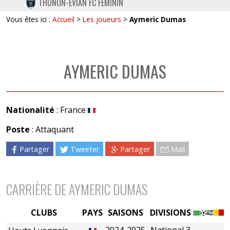
THONON-EVIAN FC FÉMININ
TWITTER
Vous êtes ici :
Accueil
>
Les joueurs
>
Aymeric Dumas
INSTAGRAM
AYMERIC DUMAS
Nationalité
: France
Poste
: Attaquant
Partager
Tweeter
Partager
Mail
CARRIÈRE DE AYMERIC DUMAS
CLUBS
PAYS
SAISONS
DIVISIONS
2024-2025
National 3