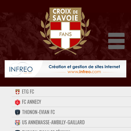
Dépli
ACCUEIL
ETG FC
FORUM
FC ANNECY
THONON-EVIAN FC
CONTACT
US ANNEMASSE-AMBILLY-GAILLARD
FACEBOOK