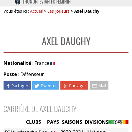
THONON-EVIAN FC FÉMININ
TWITTER
Vous êtes ici :
Accueil
>
Les joueurs
>
Axel Dauchy
INSTAGRAM
AXEL DAUCHY
Nationalité
: France
Poste
: Défenseur
Partager
Tweeter
Partager
Mail
CARRIÈRE DE AXEL DAUCHY
CLUBS
PAYS
SAISONS
DIVISIONS
2020-2021
National