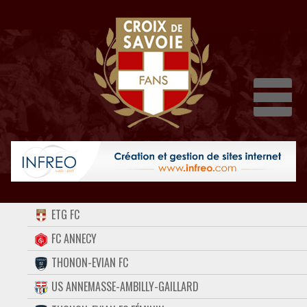
Dépli
ACCUEIL
ETG FC
FORUM
FC ANNECY
THONON-EVIAN FC
CONTACT
US ANNEMASSE-AMBILLY-GAILLARD
FACEBOOK