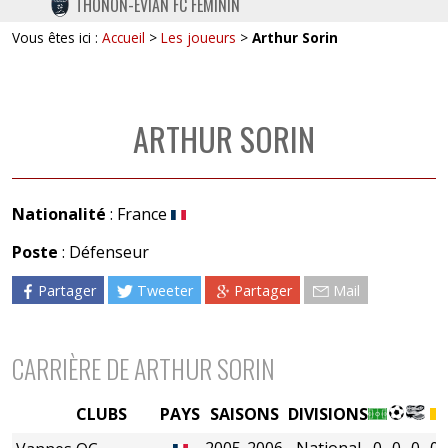
THONON-EVIAN FC FÉMININ
TWITTER
Vous êtes ici :
Accueil
>
Les joueurs
>
Arthur Sorin
INSTAGRAM
ARTHUR SORIN
Nationalité
: France
Poste
: Défenseur
Partager
Tweeter
Partager
Mail
CARRIÈRE DE ARTHUR SORIN
CLUBS
PAYS
SAISONS
DIVISIONS
2005-2006
National
0
0
0
0