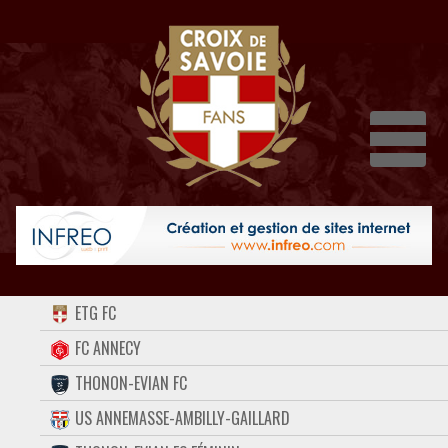
Dépli
ACCUEIL
ETG FC
FORUM
FC ANNECY
THONON-EVIAN FC
CONTACT
US ANNEMASSE-AMBILLY-GAILLARD
FACEBOOK