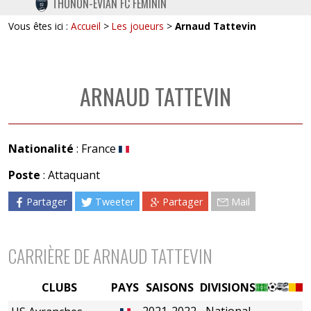
THONON-EVIAN FC FÉMININ
TWITTER
Vous êtes ici :
Accueil
>
Les joueurs
>
Arnaud Tattevin
INSTAGRAM
ARNAUD TATTEVIN
Nationalité
: France
Poste
: Attaquant
Partager
Tweeter
Partager
Mail
CARRIÈRE DE ARNAUD TATTEVIN
CLUBS
PAYS
SAISONS
DIVISIONS
2021-2022
National