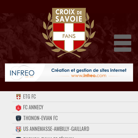
Dépli
ACCUEIL
ETG FC
FORUM
FC ANNECY
THONON-EVIAN FC
CONTACT
US ANNEMASSE-AMBILLY-GAILLARD
FACEBOOK