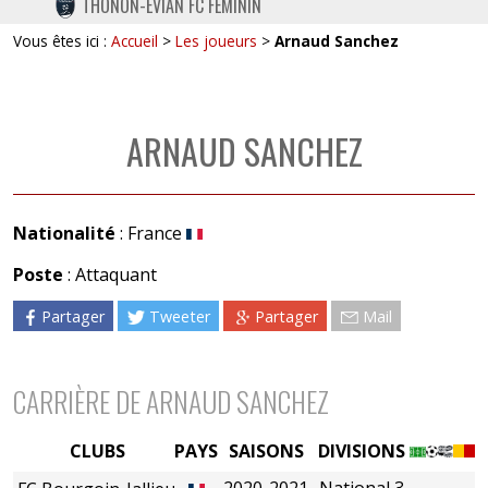
THONON-EVIAN FC FÉMININ
TWITTER
Vous êtes ici :
Accueil
>
Les joueurs
>
Arnaud Sanchez
INSTAGRAM
ARNAUD SANCHEZ
Nationalité
: France
Poste
: Attaquant
Partager
Tweeter
Partager
Mail
CARRIÈRE DE ARNAUD SANCHEZ
CLUBS
PAYS
SAISONS
DIVISIONS
2020-2021
National 3