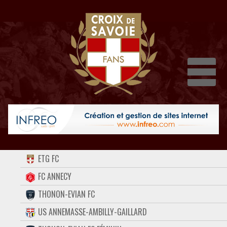
Dépli
ACCUEIL
ETG FC
FORUM
FC ANNECY
THONON-EVIAN FC
CONTACT
US ANNEMASSE-AMBILLY-GAILLARD
FACEBOOK