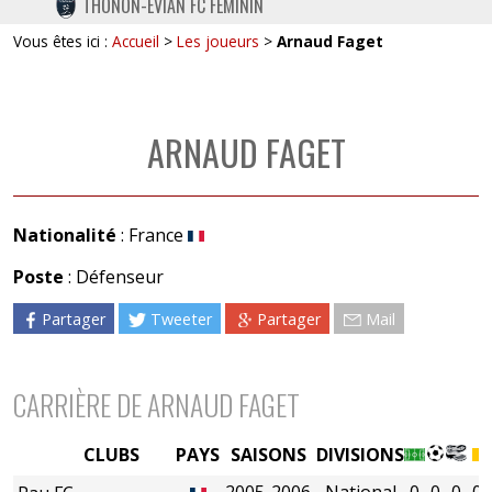
THONON-EVIAN FC FÉMININ
TWITTER
Vous êtes ici :
Accueil
>
Les joueurs
>
Arnaud Faget
INSTAGRAM
ARNAUD FAGET
Nationalité
: France
Poste
: Défenseur
Partager
Tweeter
Partager
Mail
CARRIÈRE DE ARNAUD FAGET
CLUBS
PAYS
SAISONS
DIVISIONS
2005-2006
National
0
0
0
0