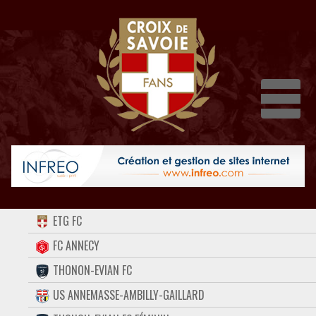
Dépli
ACCUEIL
ETG FC
FORUM
FC ANNECY
THONON-EVIAN FC
CONTACT
US ANNEMASSE-AMBILLY-GAILLARD
FACEBOOK