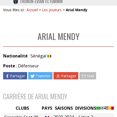
THONON-EVIAN FC FÉMININ
TWITTER
Vous êtes ici :
Accueil
>
Les joueurs
>
Arial Mendy
INSTAGRAM
ARIAL MENDY
Nationalité
: Sénégal
Poste
: Défenseur
Partager
Tweeter
Partager
Mail
CARRIÈRE DE ARIAL MENDY
CLUBS
PAYS
SAISONS
DIVISIONS
2023-2024
Ligue 2