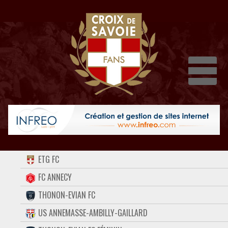
Dépli
ACCUEIL
ETG FC
FORUM
FC ANNECY
THONON-EVIAN FC
CONTACT
US ANNEMASSE-AMBILLY-GAILLARD
FACEBOOK