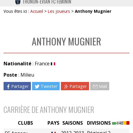
THONON-EVIAN FC FÉMININ
TWITTER
Vous êtes ici :
Accueil
>
Les joueurs
>
Anthony Mugnier
INSTAGRAM
ANTHONY MUGNIER
Nationalité
: France
Poste
: Milieu
Partager
Tweeter
Partager
Mail
CARRIÈRE DE ANTHONY MUGNIER
CLUBS
PAYS
SAISONS
DIVISIONS
2012-2013
Régional 2