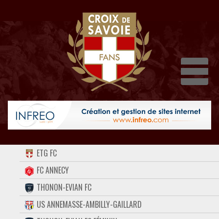
Dépli
ACCUEIL
ETG FC
FORUM
FC ANNECY
THONON-EVIAN FC
CONTACT
US ANNEMASSE-AMBILLY-GAILLARD
FACEBOOK