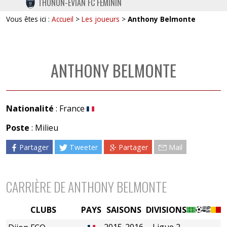
THONON-EVIAN FC FÉMININ
TWITTER
Vous êtes ici :
Accueil
>
Les joueurs
>
Anthony Belmonte
INSTAGRAM
ANTHONY BELMONTE
Nationalité
: France
Poste
: Milieu
Partager
Tweeter
Partager
Mail
CARRIÈRE DE ANTHONY BELMONTE
CLUBS
PAYS
SAISONS
DIVISIONS
2015-2016
Ligue 2