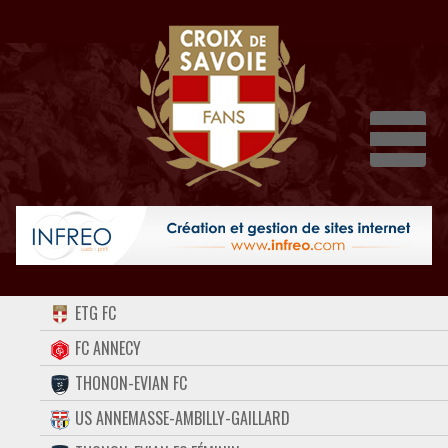
Dépli
ACCUEIL
ETG FC
FORUM
FC ANNECY
THONON-EVIAN FC
CONTACT
US ANNEMASSE-AMBILLY-GAILLARD
FACEBOOK