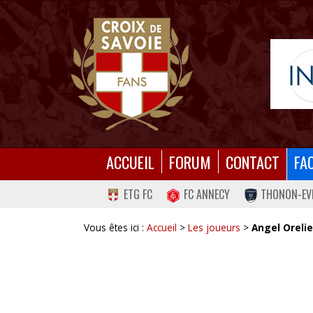
ACCUEIL
FORUM
CONTACT
FA
ETG FC
FC ANNECY
THONON-EV
Vous êtes ici :
Accueil
>
Les joueurs
>
Angel Oreli