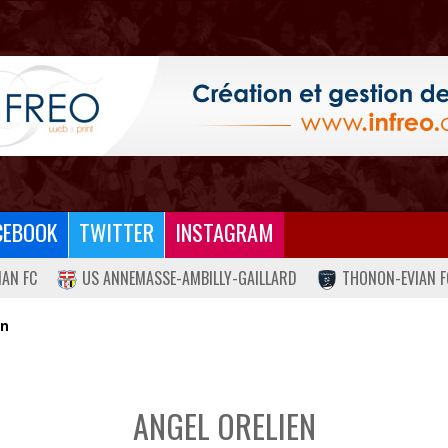
CEBOOK
TWITTER
INSTAGRAM
IAN FC
US ANNEMASSE-AMBILLY-GAILLARD
THONON-EVIAN F
en
ANGEL ORELIEN