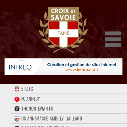
Dépli
ACCUEIL
ETG FC
FORUM
FC ANNECY
THONON-EVIAN FC
CONTACT
US ANNEMASSE-AMBILLY-GAILLARD
FACEBOOK