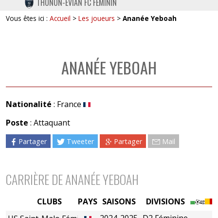
THONON-EVIAN FC FÉMININ
TWITTER
Vous êtes ici :
Accueil
>
Les joueurs
>
Ananée Yeboah
INSTAGRAM
ANANÉE YEBOAH
Nationalité
: France
Poste
: Attaquant
Partager
Tweeter
Partager
Mail
CARRIÈRE DE ANANÉE YEBOAH
CLUBS
PAYS
SAISONS
DIVISIONS
2024-2025
D2 Féminine