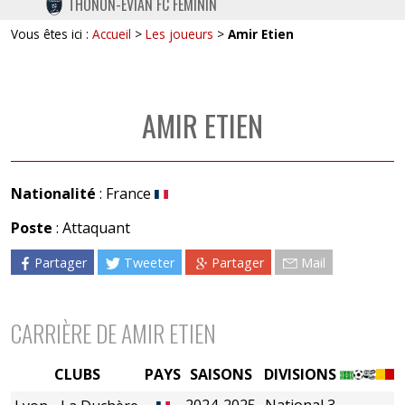
THONON-EVIAN FC FÉMININ
TWITTER
Vous êtes ici :
Accueil
>
Les joueurs
>
Amir Etien
INSTAGRAM
AMIR ETIEN
Nationalité
: France
Poste
: Attaquant
Partager
Tweeter
Partager
Mail
CARRIÈRE DE AMIR ETIEN
CLUBS
PAYS
SAISONS
DIVISIONS
2024-2025
National 3