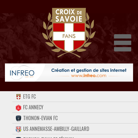
Dépli
ACCUEIL
ETG FC
FORUM
FC ANNECY
THONON-EVIAN FC
CONTACT
US ANNEMASSE-AMBILLY-GAILLARD
FACEBOOK