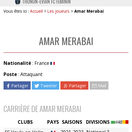
THONON-EVIAN FC FÉMININ
TWITTER
Vous êtes ici :
Accueil
>
Les joueurs
>
Amar Merabai
INSTAGRAM
AMAR MERABAI
Nationalité
: France
Poste
: Attaquant
Partager
Tweeter
Partager
Mail
CARRIÈRE DE AMAR MERABAI
CLUBS
PAYS
SAISONS
DIVISIONS
2021-2022
National 3