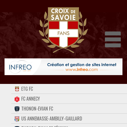
Dépli
ACCUEIL
ETG FC
FORUM
FC ANNECY
THONON-EVIAN FC
CONTACT
US ANNEMASSE-AMBILLY-GAILLARD
FACEBOOK