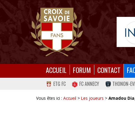
ACCUEIL
FORUM
CONTACT
FA
ETG FC
FC ANNECY
THONON-EV
Vous êtes ici :
Accueil
>
Les joueurs
>
Amadou Dia